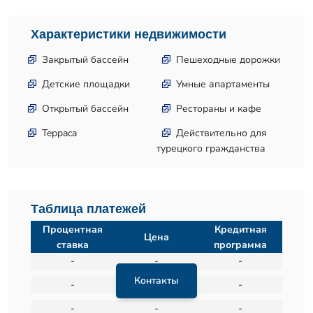
Характеристики недвижимости
Закрытый бассейн
Пешеходные дорожки
Детские площадки
Умные апартаменты
Открытый бассейн
Рестораны и кафе
Teppaca
Действительно для
турецкого гражданства
Таблица платежей
Процентная
Кредитная
Цена
ставка
программа
-
-
-
Контакты
-
-
-
-
-
-