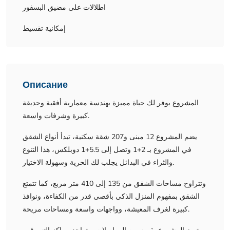
اطلالات على مضيق البسفور
إمكانية تقسيط
Описание
المشروع يوفر لك حياة مميزة بهندسة معمارية أفقية وحديقة
كبيرة وشرفات واسعة.
يضم المشروع 12 مبنى و207 شقة سكنية، تبدأ أنواع الشقق
في المشروع بـ 2+1 وتصل إلى 5.5+1 دوبلكس، هذا التنوع
والثراء في البدائل يجلب لك الحرية وسهولة الاختيار.
وتتراوح مساحات الشقق من 135 إلى 410 متر مربع، كما تتمتع
الشقق بمفهوم المنزل الذكي بأقصى قدر من الكفاءة، ونوافذ
كبيرة لغرف المعيشة، وواجهات واسعة ومساحات مريحة.