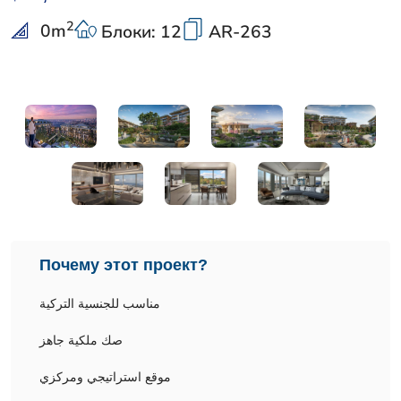
2
0
m
Блоки: 12
AR-263
Почему этот проект?
مناسب للجنسية التركية
صك ملكية جاهز
موقع استراتيجي ومركزي