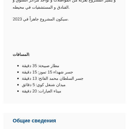
و يتميز المشروع بقربه من المواصلات و تواجد مراكز التسوق و
الفنادق و المستشفيات في محيطه.
سيكون المشروع جاهزاً في 2023.
المسافات:
مطار صبيحة: 35 دقيقة
جسر شهداء 15 تموز: 15 دقيقة
جسر السلطان محمد الفاتح: 13 دقيقة
ميدان شنغل كوي: 5 دقائق
ميناء العبارات: 20 دقيقة
Общие сведения