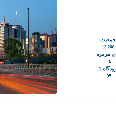
جمعیت
12,260
ی مرمره
5
ودگاه 1
35