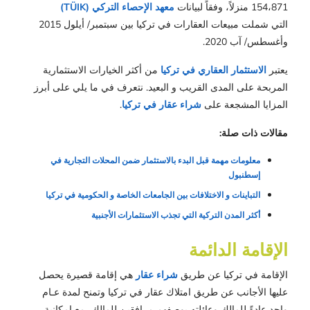
154،871 منزلاً، وفقاً لبيانات
معهد الإحصاء التركي (TÜIK)
التي شملت مبيعات العقارات في تركيا بين سبتمبر/ أيلول 2015
وأغسطس/ آب 2020.
يعتبر
الاستثمار العقاري في تركيا
من أكثر الخيارات الاستثمارية
المربحة على المدى القريب و البعيد. نتعرف في ما يلي على أبرز
المزايا المشجعة على
شراء عقار في تركيا
.
مقالات ذات صلة:
معلومات مهمة قبل البدء بالاستثمار ضمن المحلات التجارية في 
إسطنبول
التباينات و الاختلافات بين الجامعات الخاصة و الحكومية في تركيا
أكثر المدن التركية التي تجذب الاستثمارات الأجنبية
الإقامة الدائمة
الإقامة في تركيا عن طريق
شراء عقار
هي إقامة قصيرة يحصل
عليها الأجانب عن طريق امتلاك عقار في تركيا وتمنح لمدة عـام
واحد عادةً للمالك وعائلته بوصفهم مرافقين للمالك، مع إمكانية