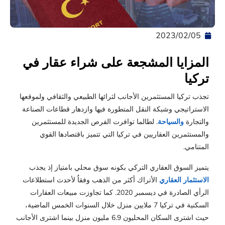
05‏/02‏/2023
المزايا المشجعة على شراء عقار في
تركيا
تجذب تركيا المستثمرين الأجانب لثرائها الطبيعي والثقافي ولموقعها
الاستراتيجي وشبكة النقل المتطورة فيها وازدهار قطاعات الصناعة
والتجارة
والسياحة
. لطالما توافرت الفرص الجديدة للمستثمرين
والمستثمرين العقاريين في تركيا التي تتميز باقتصادها القوي
المتنامي.
يتميز السوق العقاري التركي بكونه سوق محلي بامتياز إذ يجذب
الاستثمار العقاري
الأتراك أكثر من الذهب وفقاُ لأحدث استطلاعات
الرأي الصادرة في ديسمبر 2020. كما تجاوزت مبيعات العقارات
السكنية في تركيا 7 ملايين منزل خلال السنوات الخمس الماضية،
حيث اشترى السكان المحليون 6.9 مليون منزل بينما اشترى الأجانب