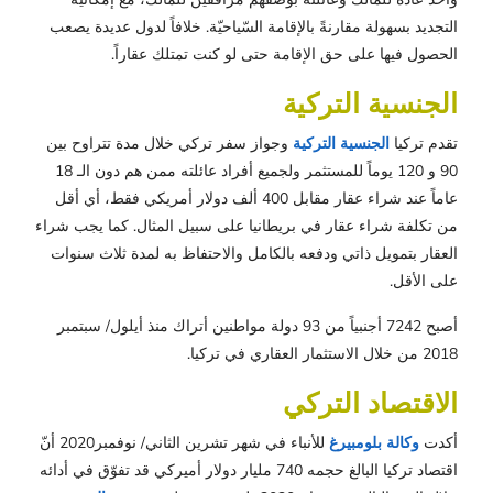
التجديد بسهولة مقارنةً بالإقامة السّياحيّة. خلافاً لدول عديدة يصعب
الحصول فيها على حق الإقامة حتى لو كنت تمتلك عقاراً.
الجنسية التركية
تقدم تركيا
الجنسية التركية
وجواز سفر تركي خلال مدة تتراوح بين
90 و 120 يوماً للمستثمر ولجميع أفراد عائلته ممن هم دون الـ 18
عاماً عند شراء عقار مقابل 400 ألف دولار أمريكي فقط، أي أقل
من تكلفة شراء عقار في بريطانيا على سبيل المثال. كما يجب شراء
العقار بتمويل ذاتي ودفعه بالكامل والاحتفاظ به لمدة ثلاث سنوات
على الأقل.
أصبح 7242 أجنبياً من 93 دولة مواطنين أتراك منذ أيلول/ سبتمبر
2018 من خلال الاستثمار العقاري في تركيا.
الاقتصاد التركي
أكدت
وكالة بلومبيرغ
للأنباء في شهر تشرين الثاني/ نوفمبر2020 أنّ
اقتصاد تركيا البالغ حجمه 740 مليار دولار أميركي قد تفوّق في أدائه