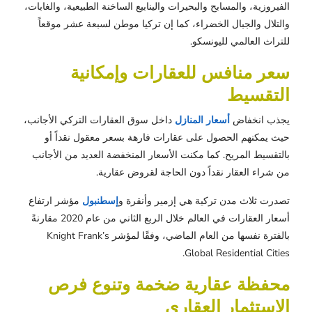
الفيروزية، والمسابح والبحيرات والينابيع الساخنة الطبيعية، والغابات،
والتلال والجبال الخضراء، كما إن تركيا موطن لسبعة عشر موقعاً
للتراث العالمي لليونسكو.
سعر منافس للعقارات وإمكانية
التقسيط
يجذب انخفاض
أسعار المنازل
داخل سوق العقارات التركي الأجانب،
حيث يمكنهم الحصول على عقارات فارهة بسعر معقول نقداً أو
بالتقسيط المريح. كما مكنت الأسعار المنخفضة العديد من الأجانب
من شراء العقار نقداً دون الحاجة لقروض عقارية.
تصدرت ثلاث مدن تركية هي إزمير وأنقرة و
إسطنبول
مؤشر ارتفاع
أسعار العقارات في العالم خلال الربع الثاني من عام 2020 مقارنةً
بالفترة نفسها من العام الماضي، وفقًا لمؤشر Knight Frank’s
Global Residential Cities.
محفظة عقارية ضخمة وتنوع فرص
الاستثمار العقاري