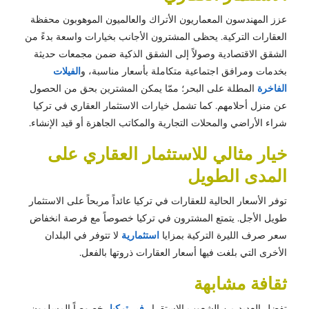
عزز المهندسون المعماريون الأتراك والعالميون الموهوبون محفظة
العقارات التركية. يحظى المشترون الأجانب بخيارات واسعة بدءً من
الشقق الاقتصادية وصولاً إلى الشقق الذكية ضمن مجمعات حديثة
بخدمات ومرافق اجتماعية متكاملة بأسعار مناسبة، و
الفيلات
الفاخرة
المطلة على البحر؛ ممّا يمكن المشترين بحق من الحصول
عن منزل أحلامهم. كما تشمل خيارات الاستثمار العقاري في تركيا
شراء الأراضي والمحلات التجارية والمكاتب الجاهزة أو قيد الإنشاء.
خيار مثالي للاستثمار العقاري على
المدى الطويل
توفر الأسعار الحالية للعقارات في تركيا عائداً مربحاً على الاستثمار
طويل الأجل. يتمتع المشترون في تركيا خصوصاً مع فرصة انخفاض
سعر صرف الليرة التركية بمزايا
استثمارية
لا تتوفر في البلدان
الأخرى التي بلغت فيها أسعار العقارات ذروتها بالفعل.
ثقافة مشابهة
تفضل العديد من الشعوب الاستقرار
في تركيا
، خصوصاً المسلمون