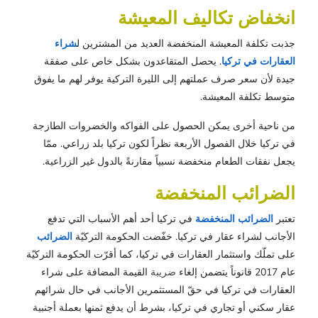
انخفاض تكاليف المعيشة
جذبت تكلفة المعيشة المنخفضة العديد من المشترين ل
شراء
العقارات في تركيا
. يحصل المتقاعدون بشكل خاص على صفقة
جيدة لأن سعر صرف عملتهم إلى الليرة التركية يوفر لهم ما يفوق
متوسط ​​تكلفة المعيشة.
من ناحية أخرى يمكن الحصول على الفواكه والخضروات الطازجة
في تركيا خلال الفصول الأربعة نظراً لكون تركيا بلد زراعي. ممّا
يجعل نفقات الطعام منخفضة نسبياً مقارنةً بالدول غير الزراعية.
الضرائب المنخفضة
تعتبر
الضرائب المنخفضة
في تركيا أحد أهم الأسباب التي تدفع
الأجانب لشراء عقار في تركيا. خفّضت الحكومة التركيّة
الضرائب
على تملّك واستثمار العقارات في تركيا، كما أقرّت الحكومة التركيّة
عام 2017 قانوناً يتضمن إلغاء
ضريبة
القيمة المضافة على شراء
العقارات في تركيا في حقّ المستثمرين الأجانب في حال شرائهم
عقار سكني أو تجاري في تركيا، بشرط أن يدفع ثمنها بعملة أجنبية