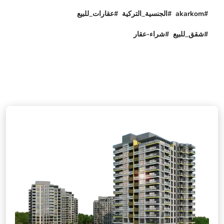
#akarkom #الجنسية_التركية #عقارات_للبيع
#شقق_للبيع #شراء-عقار